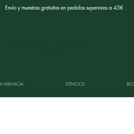
Envío y muestras gratuitas en pedidos superiores a 45€
Farmacia premium en Barcelona
365 dias
LA FARMACIA
SERVICIOS
BL