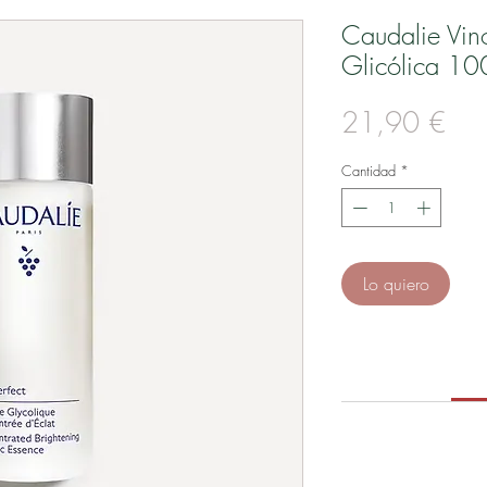
Caudalie Vin
Glicólica 10
Pre
21,90 €
Cantidad
*
Lo quiero
M
Aplícalo día y no
algodón o co