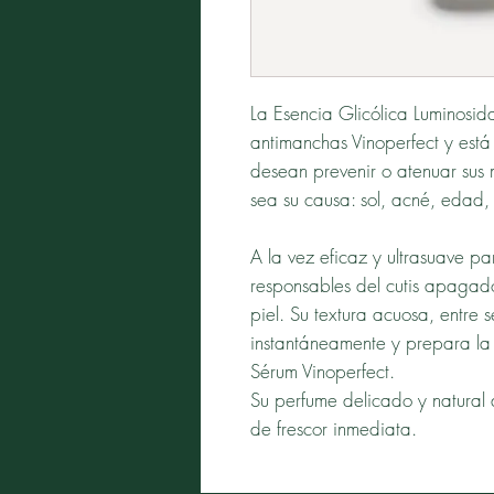
La Esencia Glicólica Luminosida
antimanchas Vinoperfect y est
desean prevenir o atenuar sus
sea su causa: sol, acné, edad
A la vez eficaz y ultrasuave par
responsables del cutis apagado
piel. Su textura acuosa, entre 
instantáneamente y prepara la 
Sérum Vinoperfect.
Su perfume delicado y natural
de frescor inmediata.