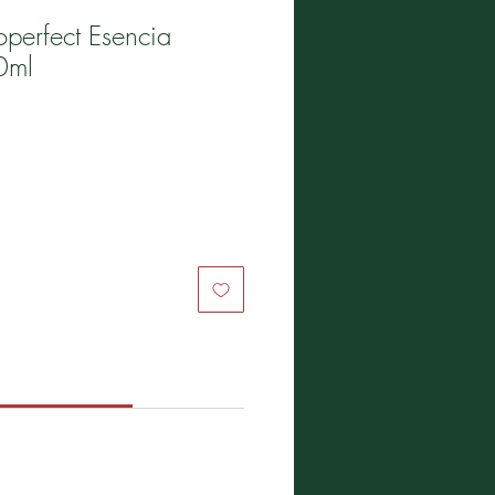
operfect Esencia
0ml
cio
odo de uso
che sobre la piel limpia con un
n las yemas de los dedos.