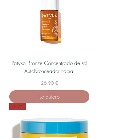
Patyka Bronze Concentrado de sol
Autobronceador Facial
Precio
26,90 €
Lo quiero
-20%