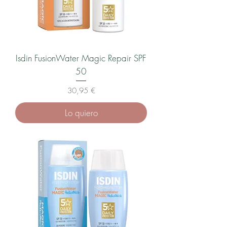
Isdin FusionWater Magic Repair SPF
50
Precio
30,95 €
Lo quiero