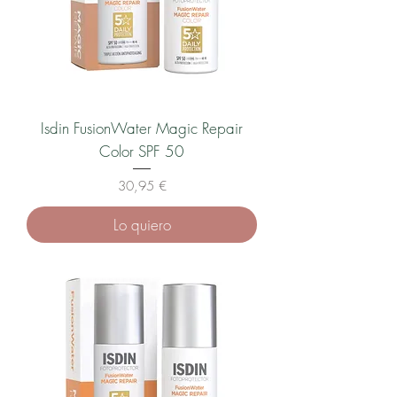
Isdin FusionWater Magic Repair
Color SPF 50
Precio
30,95 €
Lo quiero