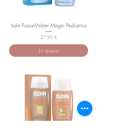
Isdin FusionWater Magic Pediatrics
Precio
27,95 €
Lo quiero