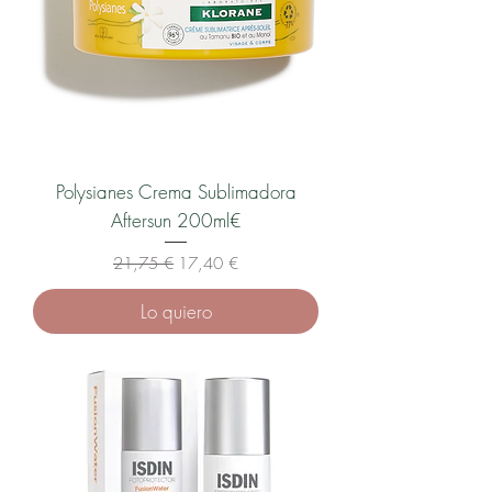
Polysianes Crema Sublimadora
Aftersun 200ml€
Precio
Precio de oferta
21,75 €
17,40 €
Lo quiero